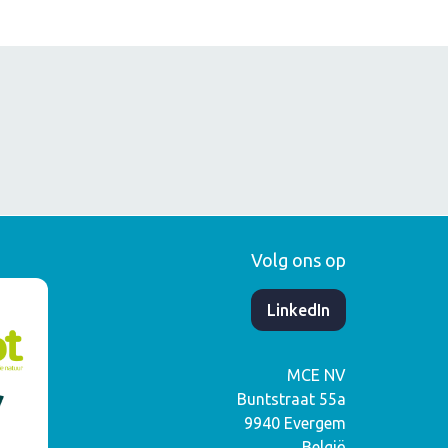
Volg ons op
​LinkedIn
MCE NV
Buntstraat 55a
9940
Evergem
België