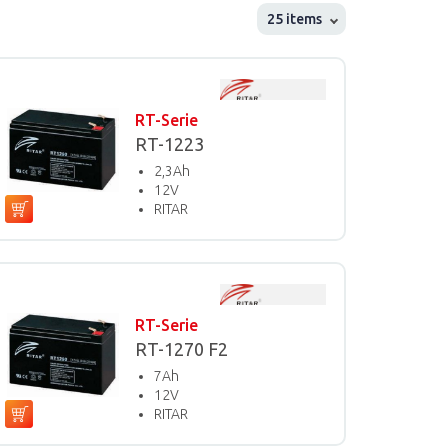
25
items
RT-Serie
RT-1223
2,3Ah
12V
RITAR
RT-Serie
RT-1270 F2
7Ah
12V
RITAR