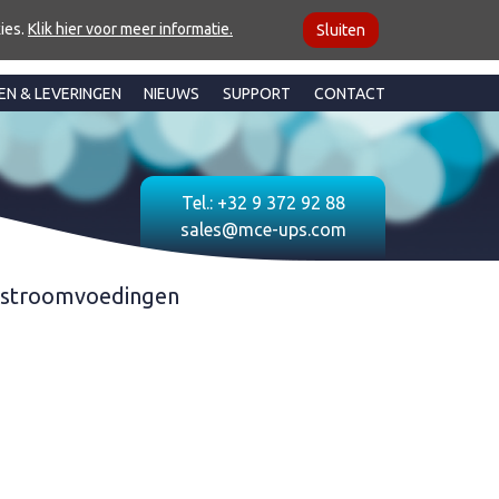
ies.
Klik hier voor meer informatie.
Sluiten
EN & LEVERINGEN
NIEUWS
SUPPORT
CONTACT
Tel.:
+32 9 372 92 88
sales@mce-ups.com
jkstroomvoedingen