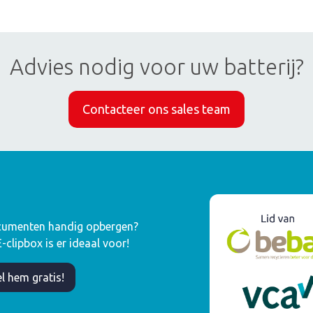
Advies nodig voor uw batterij?
Contacteer ons sales team
umenten handig opbergen?
clipbox is er ideaal voor!
l hem gratis!