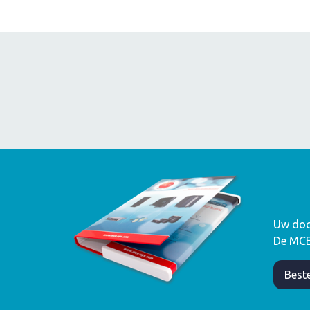
Uw doc
De MCE-
Beste