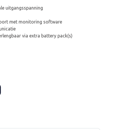
ale uitgangsspanning
ort met monitoring software
nicatie
lengbaar via extra battery pack(s)