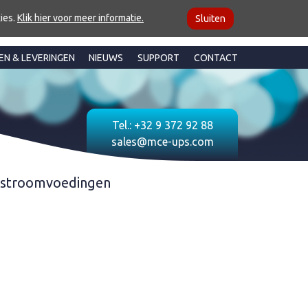
ies.
Klik hier voor meer informatie.
Sluiten
EN & LEVERINGEN
NIEUWS
SUPPORT
CONTACT
Tel.:
+32 9 372 92 88
sales@mce-ups.com
jkstroomvoedingen