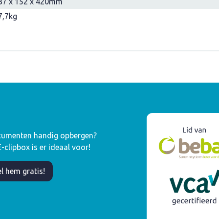
37 x 152 x 420mm
7,7kg
umenten handig opbergen?
clipbox is er ideaal voor!
l hem gratis!