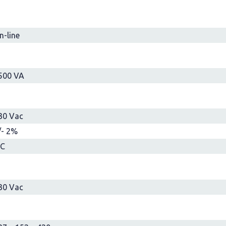
n-line
500 VA
30 Vac
/- 2%
EC
30 Vac