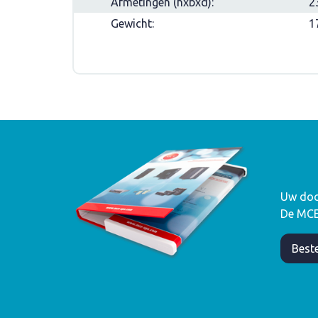
Afmetingen (hxbxd):
2
Gewicht:
1
Uw doc
De MCE-
Beste