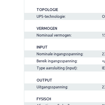
TOPOLOGIE
UPS-technologie:
O
VERMOGEN
Nominaal vermogen:
1
INPUT
Nominale ingangsspanning:
2
Bereik ingangsspanning:
+
Type aansluiting (input):
I
OUTPUT
Uitgangsspanning:
2
FYSISCH