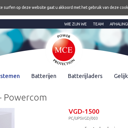
te surfen op deze website gaat u akkoord met het gebruik van deze cook
WIE ZIJN WE
TEAM
AFHALING
ystemen
Batterijen
Batterijladers
Geli
 - Powercom
VGD-1500
PC/UPSVGD/003