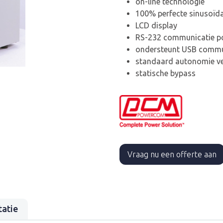
on-line technologie
100% perfecte sinusoïd
LCD display
RS-232 communicatie po
ondersteunt USB commu
standaard autonomie ver
statische bypass
Vraag nu een offerte aan
atie