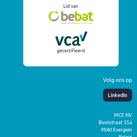
Volg ons op
​LinkedIn
MCE NV
Buntstraat 55a
9940
Evergem
België