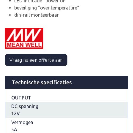
LED indicatie "power on"
beveiliging "over temperature"
din-rail monteerbaar
Vraag nu een offerte aan
Technische specificaties
OUTPUT
DC spanning
12V
Vermogen
5A