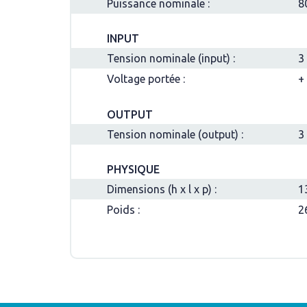
Puissance nominale :
8
INPUT
Tension nominale (input) :
3
Voltage portée :
+
OUTPUT
Tension nominale (output) :
3
PHYSIQUE
Dimensions (h x l x p) :
1
Poids :
2