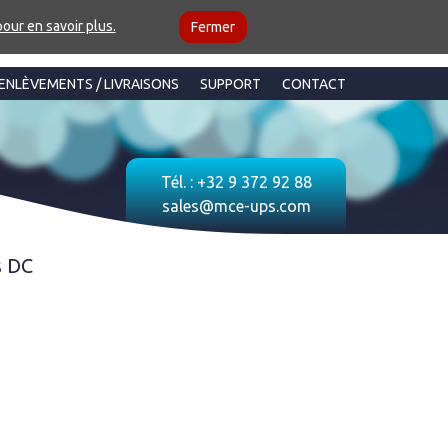
pour en savoir plus.
Fermer
ENLÈVEMENTS / LIVRAISONS
SUPPORT
CONTACT
Tél. :
+32 9 372 92 88
sales@mce-ups.com
s DC